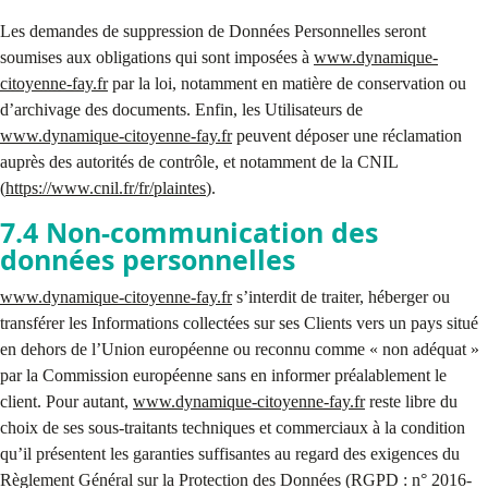
Les demandes de suppression de Données Personnelles seront
soumises aux obligations qui sont imposées à
www.dynamique-
citoyenne-fay.fr
par la loi, notamment en matière de conservation ou
d’archivage des documents. Enfin, les Utilisateurs de
www.dynamique-citoyenne-fay.fr
peuvent déposer une réclamation
auprès des autorités de contrôle, et notamment de la CNIL
(
https://www.cnil.fr/fr/plaintes
).
7.4 Non-communication des
données personnelles
www.dynamique-citoyenne-fay.fr
s’interdit de traiter, héberger ou
transférer les Informations collectées sur ses Clients vers un pays situé
en dehors de l’Union européenne ou reconnu comme « non adéquat »
par la Commission européenne sans en informer préalablement le
client. Pour autant,
www.dynamique-citoyenne-fay.fr
reste libre du
choix de ses sous-traitants techniques et commerciaux à la condition
qu’il présentent les garanties suffisantes au regard des exigences du
Règlement Général sur la Protection des Données (RGPD : n° 2016-