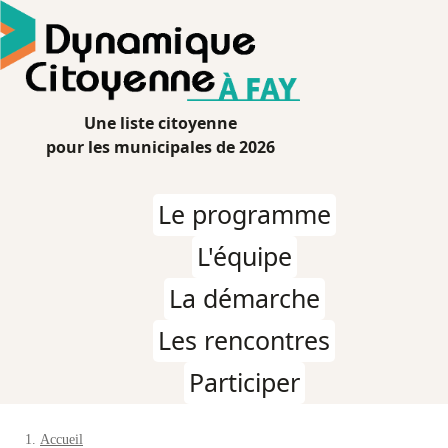
Aller
au
contenu
principal
Dynamique
Une liste citoyenne
Citoyenne
pour les municipales de 2026
Fay-
de-
Le programme
Bretagne
Navigation
principale
L'équipe
La démarche
Les rencontres
Participer
Accueil