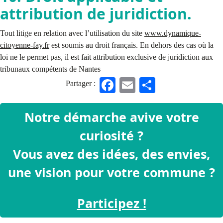
attribution de juridiction.
Tout litige en relation avec l’utilisation du site
www.dynamique-
citoyenne-fay.fr
est soumis au droit français. En dehors des cas où la
loi ne le permet pas, il est fait attribution exclusive de juridiction aux
tribunaux compétents de Nantes
Fa
E
S
Partager :
ce
m
ha
bo
ail
re
Notre démarche avive votre
ok
curiosité ?
Vous avez des idées, des envies,
une vision pour votre commune ?
Participez !