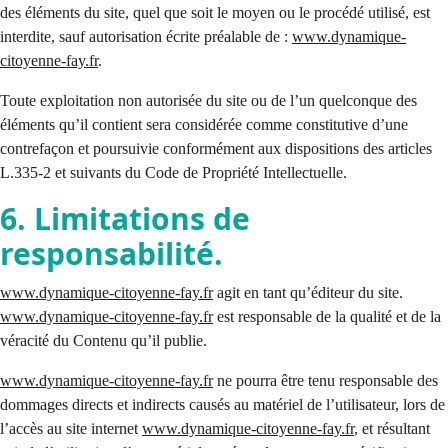
des éléments du site, quel que soit le moyen ou le procédé utilisé, est
interdite, sauf autorisation écrite préalable de :
www.dynamique-
citoyenne-fay.fr
.
Toute exploitation non autorisée du site ou de l’un quelconque des
éléments qu’il contient sera considérée comme constitutive d’une
contrefaçon et poursuivie conformément aux dispositions des articles
L.335-2 et suivants du Code de Propriété Intellectuelle.
6. Limitations de
responsabilité.
www.dynamique-citoyenne-fay.fr
agit en tant qu’éditeur du site.
www.dynamique-citoyenne-fay.fr
est responsable de la qualité et de la
véracité du Contenu qu’il publie.
www.dynamique-citoyenne-fay.fr
ne pourra être tenu responsable des
dommages directs et indirects causés au matériel de l’utilisateur, lors de
l’accès au site internet
www.dynamique-citoyenne-fay.fr
, et résultant